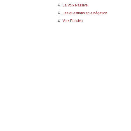
La Voix Passive
Les questions et la négation
Voix Passive