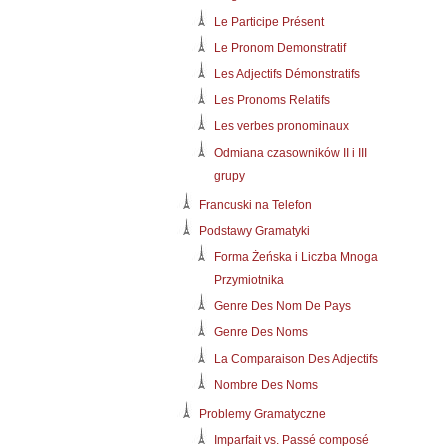
Le Participe Présent
Le Pronom Demonstratif
Les Adjectifs Démonstratifs
Les Pronoms Relatifs
Les verbes pronominaux
Odmiana czasowników II i III
grupy
Francuski na Telefon
Podstawy Gramatyki
Forma Żeńska i Liczba Mnoga
Przymiotnika
Genre Des Nom De Pays
Genre Des Noms
La Comparaison Des Adjectifs
Nombre Des Noms
Problemy Gramatyczne
Imparfait vs. Passé composé