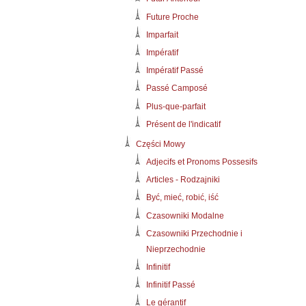
Future Proche
Imparfait
Impératif
Impératif Passé
Passé Camposé
Plus-que-parfait
Présent de l'indicatif
Części Mowy
Adjecifs et Pronoms Possesifs
Articles - Rodzajniki
Być, mieć, robić, iść
Czasowniki Modalne
Czasowniki Przechodnie i
Nieprzechodnie
Infinitif
Infinitif Passé
Le gérantif