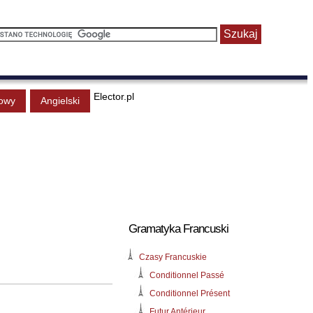
Elector.pl
owy
Angielski
Gramatyka Francuski
Czasy Francuskie
Conditionnel Passé
Conditionnel Présent
Futur Antérieur