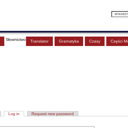
Słownictwo
Translator
Gramatyka
Czasy
Części M
Log in
Request new password