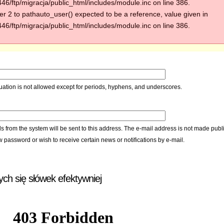
6/ftp/migracja/public_html/includes/module.inc on line 386.
r 2 to pathauto_user() expected to be a reference, value given in
6/ftp/migracja/public_html/includes/module.inc on line 386.
ation is not allowed except for periods, hyphens, and underscores.
ls from the system will be sent to this address. The e-mail address is not made publi
w password or wish to receive certain news or notifications by e-mail.
ych się słówek efektywniej