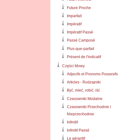
Future Proche
Imparfait
Impératif
Impératif Passé
Passé Camposé
Plus-que-parfait
Présent de l'indicatif
Części Mowy
Adjecifs et Pronoms Possesifs
Articles - Rodzajniki
Być, mieć, robić, iść
Czasowniki Modalne
Czasowniki Przechodnie i
Nieprzechodnie
Infinitif
Infinitif Passé
Le gérantif