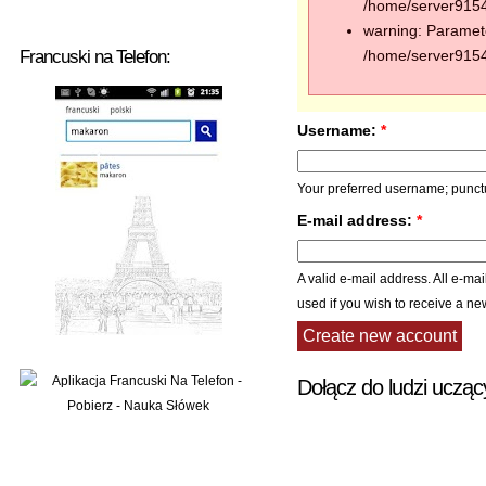
/home/server91544
warning: Paramete
Francuski na Telefon:
/home/server91544
Username:
*
Your preferred username; punctu
E-mail address:
*
A valid e-mail address. All e-mai
used if you wish to receive a ne
Dołącz do ludzi ucząc