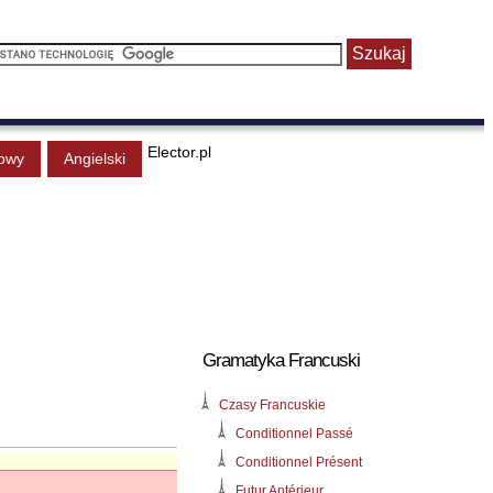
Elector.pl
owy
Angielski
Gramatyka Francuski
Czasy Francuskie
Conditionnel Passé
Conditionnel Présent
Futur Antérieur