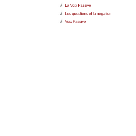
La Voix Passive
Les questions et la négation
Voix Passive