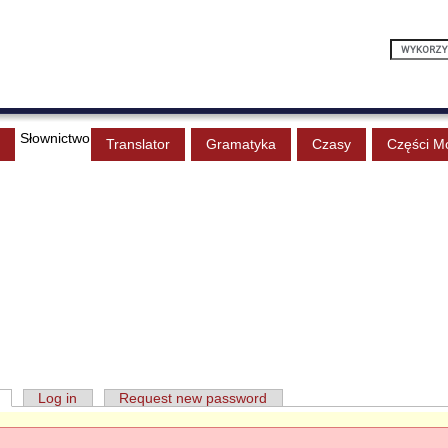
Słownictwo
Translator
Gramatyka
Czasy
Części M
Log in
Request new password