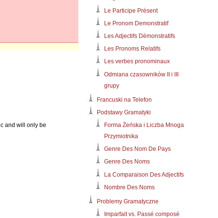
Le Participe Présent
Le Pronom Demonstratif
Les Adjectifs Démonstratifs
Les Pronoms Relatifs
Les verbes pronominaux
Odmiana czasowników II i III
grupy
Francuski na Telefon
Podstawy Gramatyki
Forma Żeńska i Liczba Mnoga
c and will only be
Przymiotnika
Genre Des Nom De Pays
Genre Des Noms
La Comparaison Des Adjectifs
Nombre Des Noms
Problemy Gramatyczne
Imparfait vs. Passé composé