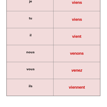
je
viens
tu
viens
il
vient
nous
venons
vous
venez
ils
viennent