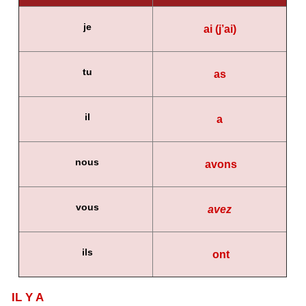
je
ai (j’ai)
tu
as
il
a
nous
avons
vous
avez
ils
ont
IL Y A