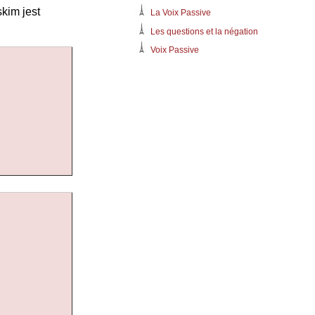
kim jest
La Voix Passive
Les questions et la négation
Voix Passive