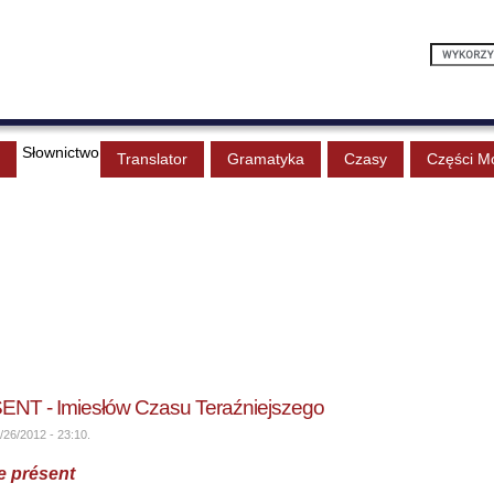
Słownictwo
Translator
Gramatyka
Czasy
Części M
T - Imiesłów Czasu Teraźniejszego
/26/2012 - 23:10.
e présent