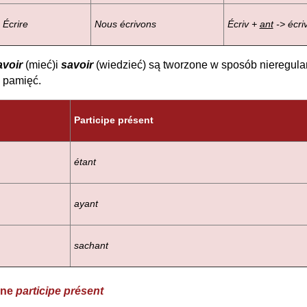
Écrire
Nous écrivons
Écriv +
ant
-> écri
avoir
(mieć)
i
savoir
(wiedzieć) są tworzone w sposób nieregularn
a pamięć.
Participe présent
étant
ayant
sachant
zne
participe présent