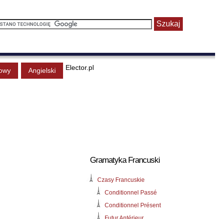
Elector.pl
owy
Angielski
Gramatyka Francuski
Czasy Francuskie
Conditionnel Passé
Conditionnel Présent
Futur Antérieur