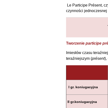
Le Participe Présent, cz
czynności jednoczesnej
Tworzenie
participe pr
Imiesłów czasu teraźnie
teraźniejszym (
présent
)
I gr. koniugacyjna
II gr.koniugacyjna