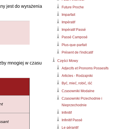
any jest do wyrażenia
Future Proche
Imparfait
Impératif
Impératif Passé
Passé Camposé
Plus-que-parfait
Présent de l'indicatif
Części Mowy
czby mnogiej w czasu
Adjecifs et Pronoms Possesifs
Articles - Rodzajniki
Być, mieć, robić, iść
Czasowniki Modalne
Czasowniki Przechodnie i
nt
Nieprzechodnie
Infinitif
Infinitif Passé
ssant
Le gérantif