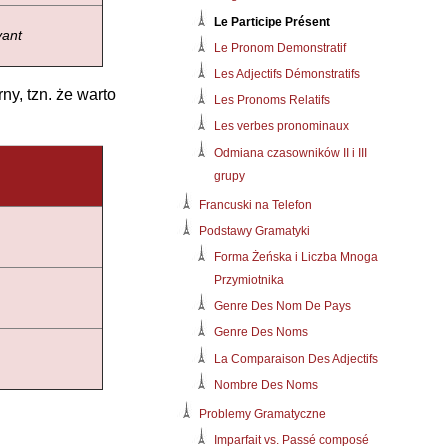
Le Participe Présent
vant
Le Pronom Demonstratif
Les Adjectifs Démonstratifs
y, tzn. że warto
Les Pronoms Relatifs
Les verbes pronominaux
Odmiana czasowników II i III
grupy
Francuski na Telefon
Podstawy Gramatyki
Forma Żeńska i Liczba Mnoga
Przymiotnika
Genre Des Nom De Pays
Genre Des Noms
La Comparaison Des Adjectifs
Nombre Des Noms
Problemy Gramatyczne
Imparfait vs. Passé composé