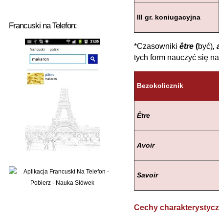
III gr. koniugacyjna
Francuski na Telefon:
*Czasowniki
être
(
być)
, 
tych form nauczyć się n
Bezokolicznik
Être
Avoir
Savoir
Cechy charakterystyc