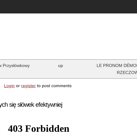
w Przysłówkowy
up
LE PRONOM DÉMON
RZECZOW
n
Login
or
register
to post comments
ych się słówek efektywniej