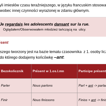
yli imiesłów czasu teraźniejszego, w języku francuskim stosow
 wobec innej czynności wyrażonej w zdaniu głównym.
Je
regardais
les adolescents
dansant
sur la rue.
Oglądałem/Obserwowałem młodzież tańczącą na ulicy.
ésent
jszego tworzony jest na bazie tematu czasownika z 1. osoby li
–ant
, do którego dodajemy końcówkę
:
Bezokolicznik
Présent w 1.os.l.mn
Participe présent
Parler
Nous parlons
Parl +
ant
-> parla
Finir
Nous finissons
Finiss +
ant
-> fini