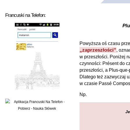
Francuski na Telefon:
Pl
Powyższa oś czasu przeds
„zaprzeszłości”
, ozna
w przeszłości. Poniżej
czynności: Présent do c
przeszłości, a Plus-que-p
Dlatego też zazwyczaj u
w czasie Passé Composé 
Np.
J