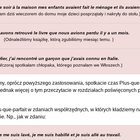
 soir à la maison mes enfants avaient fait le ménage et ils avaient
am dziś wieczorem do domu moje dzieci posprzątały i nakryły do stołu.
avons retrouvé le livre que nous avions perdu il y a un mois.
(Odnaleźliśmy książkę, którą zgubiliśmy miesiąc temu. )
Hier, j’ai rencontré un garçon que j’avais connu en Italie.
czoraj spotkałam chłopaka, którego poznałam we Włoszech.)
my, oprócz powyższego zastosowania, spotkacie czas Plus-que-p
ednak więcej o tym przeczytacie w rozdziałach poświęconych
que-parfait w zdaniach współrzędnych, w których kładziemy nac
. Np., jak w zdaniu:
e me suis lavé, je me suis habillé et je suis allé au travail.