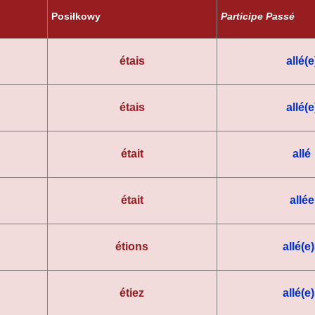
Posiłkowy
Participe Passé
étais
allé(e
étais
allé(e
était
allé
était
allée
étions
allé(e
étiez
allé(e