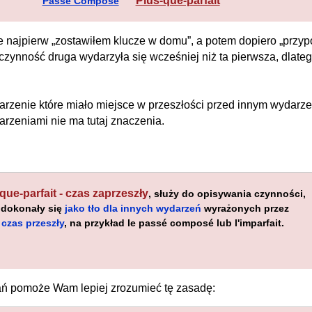
Plus-que-parfait
Passé Composé
e najpierw „zostawiłem klucze w domu”, a potem dopiero „przyp
czynność druga wydarzyła się wcześniej niż ta pierwsza, dlatego
arzenie które miało miejsce w przeszłości przed innym wydarz
rzeniami nie ma tutaj znaczenia.
que-parfait - czas zaprzeszły
, służy do opisywania czynności,
 dokonały się
jako tło dla innych wydarzeń
wyrażonych przez
 czas przeszły
, na przykład le passé composé lub l'imparfait.
ań pomoże Wam lepiej zrozumieć tę zasadę: