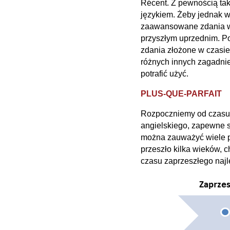
Récent. Z pewnością ta
językiem. Żeby jednak w
zaawansowane zdania w j
przyszłym uprzednim. P
zdania złożone w czasie
różnych innych zagadnień
potrafić użyć.
PLUS-QUE-PARFAIT
Rozpoczniemy od czasu P
angielskiego, zapewne s
można zauważyć wiele po
przeszło kilka wieków, 
czasu zaprzeszłego najle