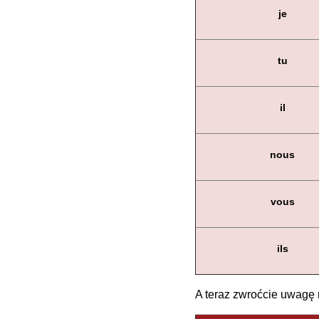
je
tu
il
nous
vous
ils
A teraz zwroćcie uwagę