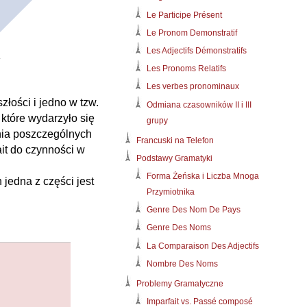
Le Participe Présent
Le Pronom Demonstratif
Les Adjectifs Démonstratifs
Les Pronoms Relatifs
Les verbes pronominaux
łości i jedno w tzw.
Odmiana czasowników II i III
 które wydarzyło się
grupy
nia poszczególnych
Francuski na Telefon
it do czynności w
Podstawy Gramatyki
Forma Żeńska i Liczba Mnoga
jedna z części jest
Przymiotnika
Genre Des Nom De Pays
Genre Des Noms
La Comparaison Des Adjectifs
Nombre Des Noms
Problemy Gramatyczne
Imparfait vs. Passé composé