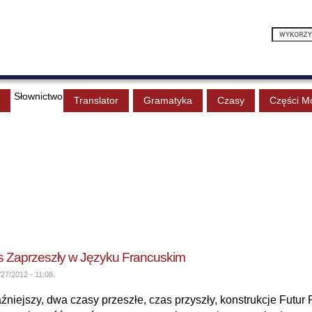
Słownictwo
Translator
Gramatyka
Czasy
Części M
as Zaprzeszły w Języku Francuskim
27/2012 - 11:08.
aźniejszy, dwa czasy przeszłe, czas przyszły, konstrukcje Futur