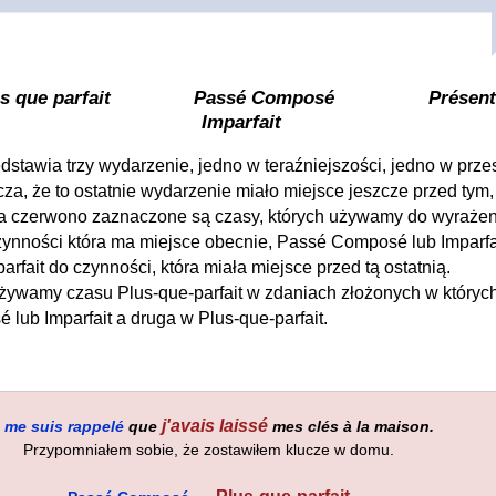
us que parfait Passé Composé Présent
Imparfait
tawia trzy wydarzenie, jedno w teraźniejszości, jedno w przesz
cza, że to ostatnie wydarzenie miało miejsce jeszcze przed tym,
 na czerwono zaznaczone są czasy, których używamy do wyraże
zynności która ma miejsce obecnie, Passé Composé lub Imparfa
arfait do czynności, która miała miejsce przed tą ostatnią.
żywamy czasu Plus-que-parfait w zdaniach złożonych w których 
lub Imparfait a druga w Plus-que-parfait.
j'avais laissé
e
me suis rappelé
que
mes clés à la maison.
Przypomniałem sobie, że zostawiłem klucze w domu.