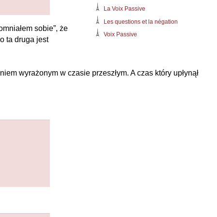
La Voix Passive
Les questions et la négation
omniałem sobie”, że
Voix Passive
 ta druga jest
eniem wyrażonym w czasie przeszłym. A czas który upłynął