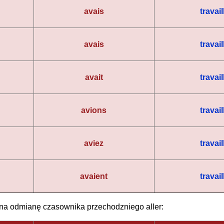
avais
travail
avais
travail
avait
travail
avions
travail
aviez
travail
avaient
travail
 na odmianę czasownika przechodzniego aller: