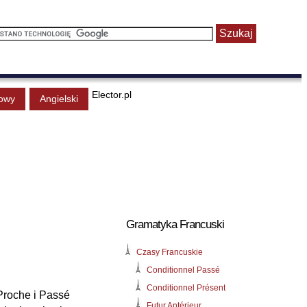
Elector.pl
owy
Angielski
Gramatyka Francuski
Czasy Francuskie
Conditionnel Passé
Conditionnel Présent
 Proche i Passé
Futur Antérieur