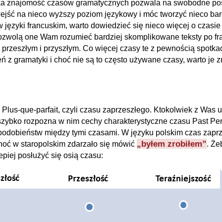
ka znajomość czasów gramatycznych pozwala na swobodne pos
ejść na nieco wyższy poziom językowy i móc tworzyć nieco bar
ęzyki francuskim, warto dowiedzieć się nieco więcej o czasie
ozwolą one Wam rozumieć bardziej skomplikowane teksty po fr
 przeszłym i przyszłym. Co więcej czasy te z pewnością spotkac
 z gramatyki i choć nie są to często używane czasy, warto je zn
lus-que-parfait, czyli czasu zaprzeszłego. Ktokolwiek z Was u
zybko rozpozna w nim cechy charakterystyczne czasu Past Perf
dobieństw między tymi czasami. W języku polskim czas zaprzes
„byłem zrobiłem”
choć w staropolskim zdarzało się mówić
. Że
piej posłużyć się osią czasu: