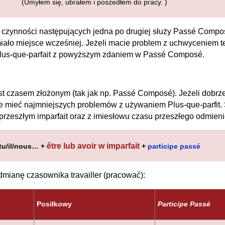
(Umyłem się, ubrałem i poszedłem do pracy. )
czynności następujących jedna po drugiej służy Passé Compos
miało miejsce wcześniej. Jeżeli macie problem z uchwyceniem te
lus-que-parfait z powyższym zdaniem w Passé Composé.
est czasem złożonym (tak jak np. Passé Composé). Jeżeli dobr
cie mieć najmniejszych problemów z używaniem Plus-que-parfit
rzeszłym imparfait oraz z imiesłowu czasu przeszłego odmien
être lub avoir w imparfait
tu/il/nous… +
+
participe passé
dmianę czasownika travailler (pracować):
Posiłkowy
Participe Passé