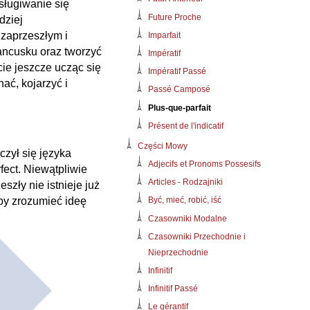
ługiwanie się
Future Proche
dziej
 zaprzeszłym i
Imparfait
ancusku oraz tworzyć
Impératif
ie jeszcze ucząc się
Impératif Passé
ać, kojarzyć i
Passé Camposé
Plus-que-parfait
Présent de l'indicatif
Części Mowy
czył się języka
Adjecifs et Pronoms Possesifs
ect. Niewątpliwie
Articles - Rodzajniki
zły nie istnieje już
by zrozumieć ideę
Być, mieć, robić, iść
Czasowniki Modalne
Czasowniki Przechodnie i
Nieprzechodnie
Infinitif
Infinitif Passé
Le gérantif