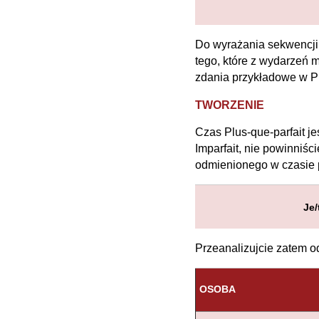
Do wyrażania sekwencji 
tego, które z wydarzeń 
zdania przykładowe w P
TWORZENIE
Czas Plus-que-parfait j
Imparfait, nie powinniś
odmienionego w czasie p
Je/
Przeanalizujcie zatem o
OSOBA