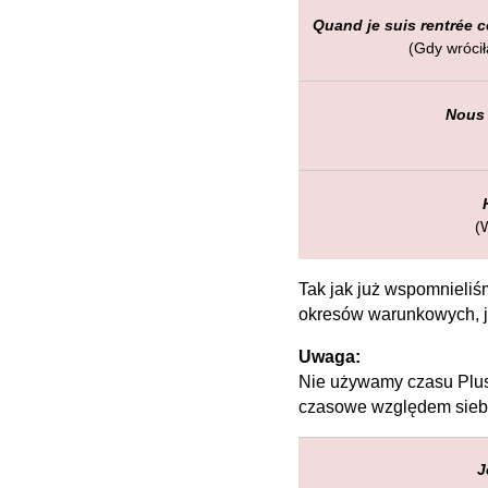
Quand je suis rentrée ce
(Gdy wrócił
Nous 
(W
Tak jak już wspomnieliś
okresów warunkowych, j
Uwaga:
Nie używamy czasu Plus-
czasowe względem siebie
J