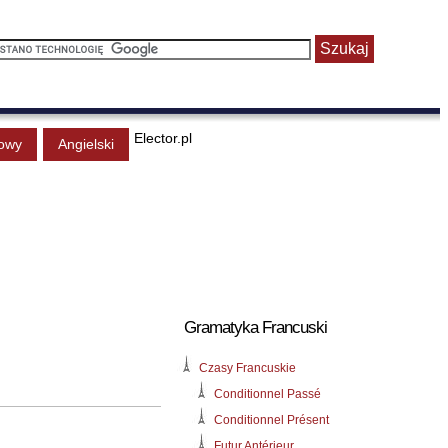
Elector.pl
owy
Angielski
Gramatyka Francuski
Czasy Francuskie
Conditionnel Passé
Conditionnel Présent
Futur Antérieur