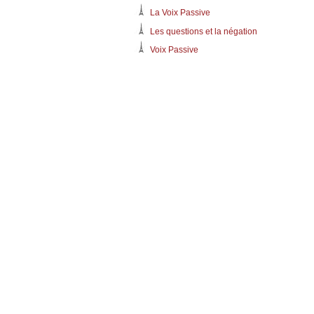
La Voix Passive
Les questions et la négation
Voix Passive