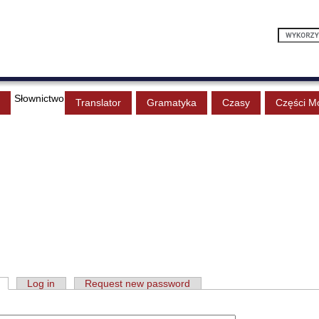
Słownictwo
Translator
Gramatyka
Czasy
Części M
Log in
Request new password