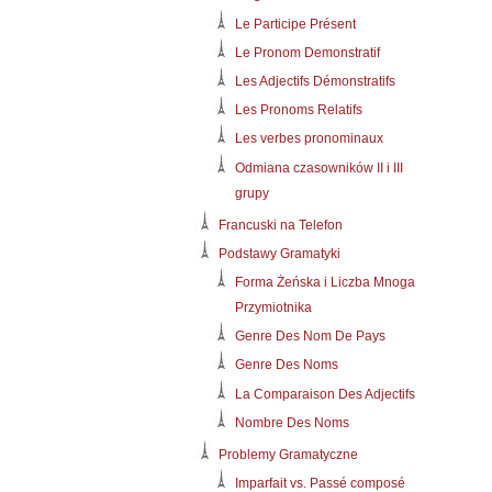
Le Participe Présent
Le Pronom Demonstratif
Les Adjectifs Démonstratifs
Les Pronoms Relatifs
Les verbes pronominaux
Odmiana czasowników II i III
grupy
Francuski na Telefon
Podstawy Gramatyki
Forma Żeńska i Liczba Mnoga
Przymiotnika
Genre Des Nom De Pays
Genre Des Noms
La Comparaison Des Adjectifs
Nombre Des Noms
Problemy Gramatyczne
Imparfait vs. Passé composé