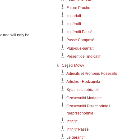
Future Proche
Imparfait
Impératif
Impératif Passé
c and will only be
Passé Camposé
Plus-que-parfait
Présent de l'indicatif
Części Mowy
Adjecifs et Pronoms Possesifs
Articles - Rodzajniki
Być, mieć, robić, iść
Czasowniki Modalne
Czasowniki Przechodnie i
Nieprzechodnie
Infinitif
Infinitif Passé
Le gérantif