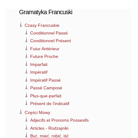
Gramatyka Francuski
Czasy Francuskie
Conditionnel Passé
Conditionnel Présent
Futur Antérieur
Future Proche
Imparfait
Impératif
Impératif Passé
Passé Camposé
Plus-que-parfait
Présent de l'indicatif
Części Mowy
Adjecifs et Pronoms Possesifs
Articles - Rodzajniki
Być, mieć, robić, iść