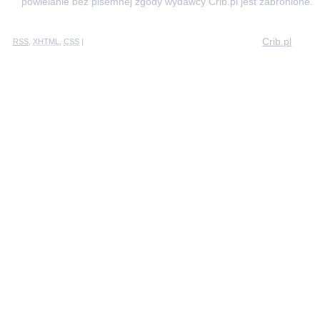
powielanie bez pisemnej zgody wydawcy Crib.pl jest zabronione.
Crib.pl
RSS
,
XHTML
,
CSS
|