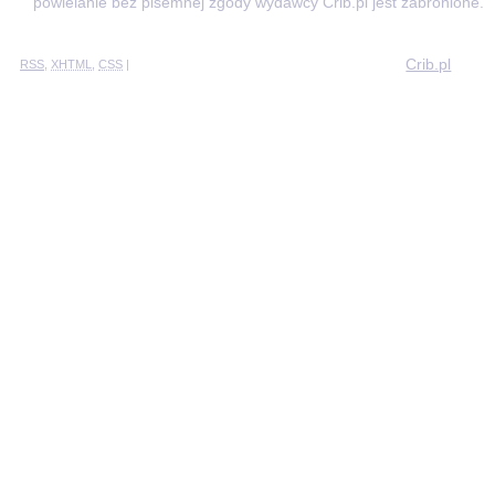
powielanie bez pisemnej zgody wydawcy Crib.pl jest zabronione.
Crib.pl
RSS
,
XHTML
,
CSS
|