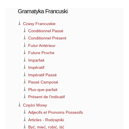
Gramatyka Francuski
Czasy Francuskie
Conditionnel Passé
Conditionnel Présent
Futur Antérieur
Future Proche
Imparfait
Impératif
Impératif Passé
Passé Camposé
Plus-que-parfait
Présent de l'indicatif
Części Mowy
Adjecifs et Pronoms Possesifs
Articles - Rodzajniki
Być, mieć, robić, iść