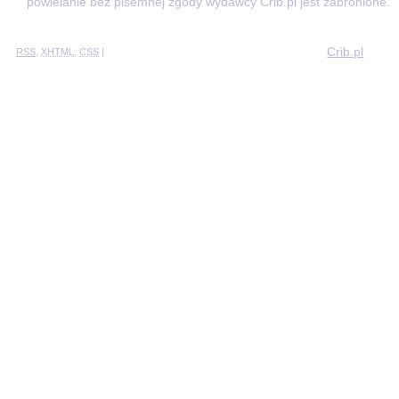
powielanie bez pisemnej zgody wydawcy Crib.pl jest zabronione.
Crib.pl
RSS
,
XHTML
,
CSS
|