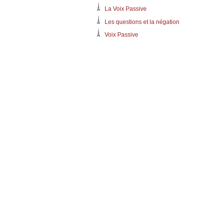
La Voix Passive
Les questions et la négation
Voix Passive