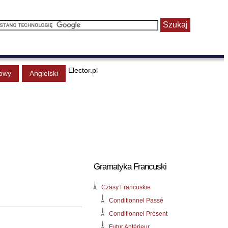
Elector.pl
owy
Angielski
Gramatyka Francuski
Czasy Francuskie
Conditionnel Passé
Conditionnel Présent
Futur Antérieur