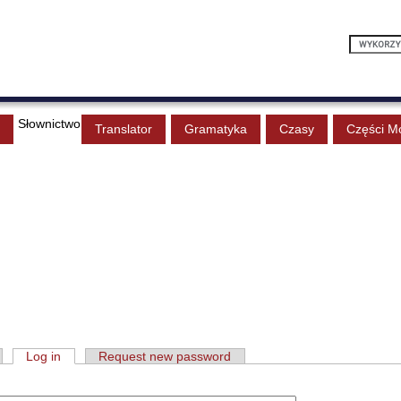
Słownictwo
Translator
Gramatyka
Czasy
Części M
Log in
Request new password