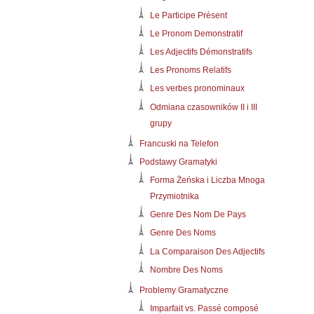
Le Participe Présent
Le Pronom Demonstratif
Les Adjectifs Démonstratifs
Les Pronoms Relatifs
Les verbes pronominaux
Odmiana czasowników II i III
grupy
Francuski na Telefon
Podstawy Gramatyki
Forma Żeńska i Liczba Mnoga
Przymiotnika
Genre Des Nom De Pays
Genre Des Noms
La Comparaison Des Adjectifs
Nombre Des Noms
Problemy Gramatyczne
Imparfait vs. Passé composé