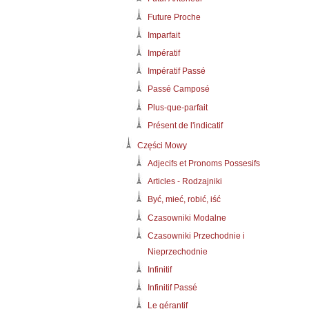
Future Proche
Imparfait
Impératif
Impératif Passé
Passé Camposé
Plus-que-parfait
Présent de l'indicatif
Części Mowy
Adjecifs et Pronoms Possesifs
Articles - Rodzajniki
Być, mieć, robić, iść
Czasowniki Modalne
Czasowniki Przechodnie i
Nieprzechodnie
Infinitif
Infinitif Passé
Le gérantif