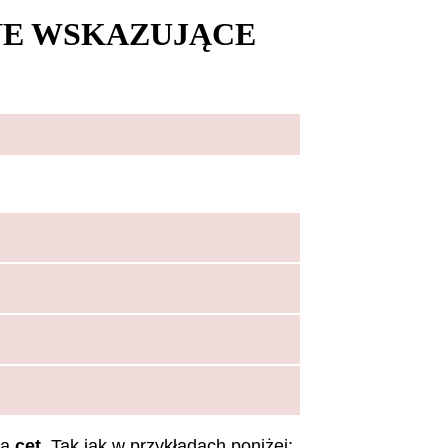
TNE WSKAZUJĄCE
na
cet.
Tak jak w przykładach poniżej: