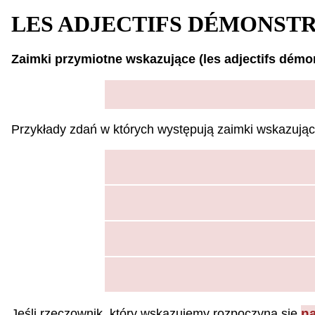
LES ADJECTIFS DÉMONSTR
Zaimki przymiotne wskazujące (les adjectifs démon
Przykłady zdań w których występują zaimki wskazując
n
Jeśli rzeczownik, który wskazujemy rozpoczyna sie