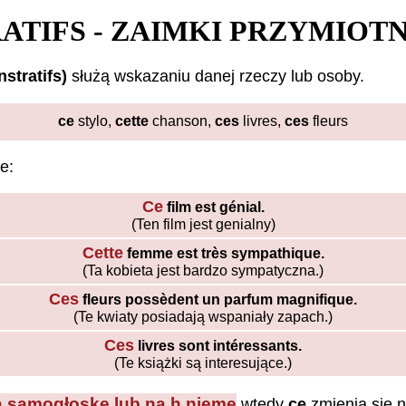
ATIFS - ZAIMKI PRZYMIO
stratifs)
służą wskazaniu danej rzeczy lub osoby.
ce
stylo,
cette
chanson,
ces
livres,
ces
fleurs
e:
Ce
film est génial.
(Ten film jest genialny)
Cette
femme est très sympathique.
(Ta kobieta jest bardzo sympatyczna.)
Ces
fleurs possèdent un parfum magnifique.
(Te kwiaty posiadają wspaniały zapach.)
Ces
livres sont intéressants.
(Te książki są interesujące.)
a samogłoskę lub na h nieme
wtedy
ce
zmienia sie 