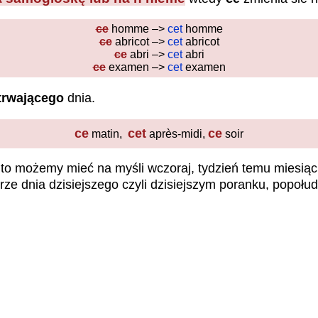
ce
homme –>
cet
homme
ce
abricot –>
cet
abricot
ce
abri –>
cet
abri
ce
examen –>
cet
examen
trwającego
dnia.
ce
cet
ce
matin,
après-midi,
soir
możemy mieć na myśli wczoraj, tydzień temu miesiąc (np.
 dnia dzisiejszego czyli dzisiejszym poranku, popołud