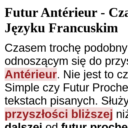
Futur Antérieur - Cza
Języku Francuskim
Czasem trochę podobnym
odnoszącym się do przys
Antérieur
. Nie jest to 
Simple czy Futur Proche
tekstach pisanych. Służ
przyszłości
bliższej
niż
dalszej
od
futur proche