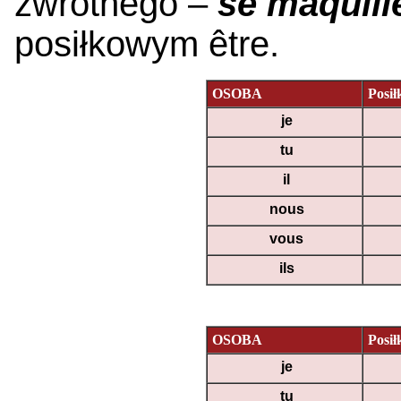
zwrotnego –
se
maquill
posiłkowym être.
OSOBA
Posi
je
tu
il
nous
vous
ils
OSOBA
Posi
je
tu