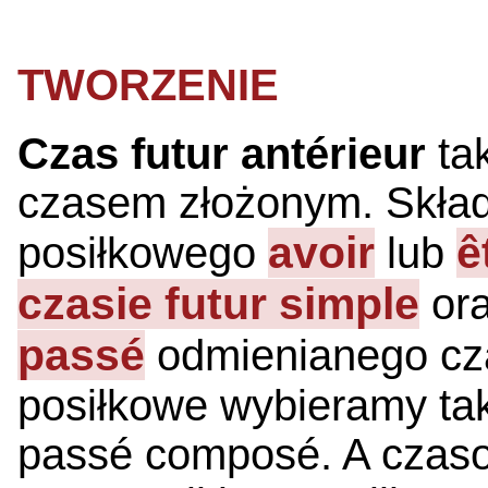
TWORZENIE
Czas futur antérieur
tak
czasem złożonym. Skład
avoir
ê
posiłkowego
lub
czasie futur simple
or
passé
odmienianego cz
posiłkowe wybieramy tak
passé composé. A czaso