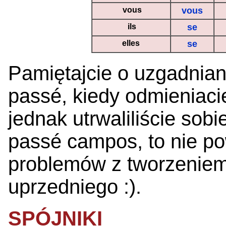
vous
vous
ils
se
elles
se
Pamiętajcie o uzgadnian
passé, kiedy odmieniacie
jednak utrwaliliście sobi
passé campos, to nie po
problemów z tworzeniem
uprzedniego :).
SPÓJNIKI