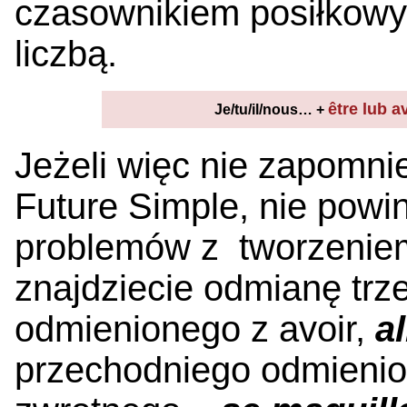
czasownikiem posiłkowy
liczbą.
être lub a
Je/tu/il/nous… +
Jeżeli więc nie zapomnie
Future Simple, nie powi
problemów z tworzeniem
znajdziecie odmianę tr
odmienionego z avoir,
al
przechodniego odmienio