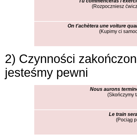
Tu commenceras l'exercice
(Rozpoczniesz ćwicz
On t'achètera une voiture qua
(Kupimy ci samoc
2) Czynności zakończonej
jesteśmy pewni
Nous aurons terminé 
(Skończymy tą
Le train ser
(Pociąg p