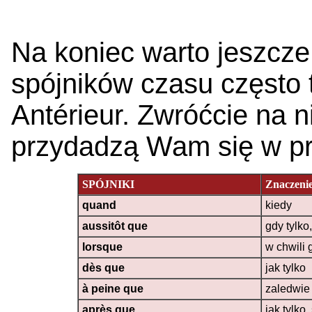
Na koniec warto jeszcze
spójników czasu często 
Antérieur. Zwróćcie na 
przydadzą Wam się w pr
SPÓJNIKI
Znaczeni
quand
kiedy
aussitôt que
gdy tylko
lorsque
w chwili 
dès que
jak tylko
à peine que
zaledwie
après que
jak tylko,