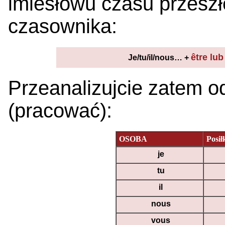
imiesłowu czasu przesz
czasownika:
être lub
Je/tu/il/nous… +
Przeanalizujcie zatem o
(pracować):
OSOBA
Posi
je
tu
il
nous
vous