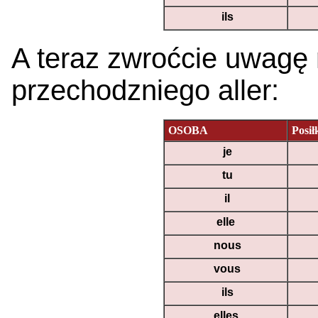
ils
A teraz zwroćcie uwagę
przechodzniego aller:
OSOBA
Posi
je
tu
il
elle
nous
vous
ils
elles