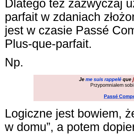
Dlatego też zazwyczaj 
parfait w zdaniach złożo
jest w czasie Passé Com
Plus-que-parfait.
Np.
Je
me suis rappelé
que
Przypomniałem sobie
Passé Comp
Logiczne jest bowiem, ż
w domu”, a potem dopier