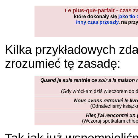
Le plus-que-parfait - czas z
które dokonały się
jako tło
inny czas przeszły
, na prz
Kilka przykładowych zd
zrozumieć tę zasadę:
Quand je suis rentrée ce soir à la maison m
(Gdy wróciłam dziś wieczorem do do
Nous avons retrouvé le livr
(Odnaleźliśmy książkę
Hier, j’ai rencontré un
(Wczoraj spotkałam chłop
Tak jak już wspomnieli