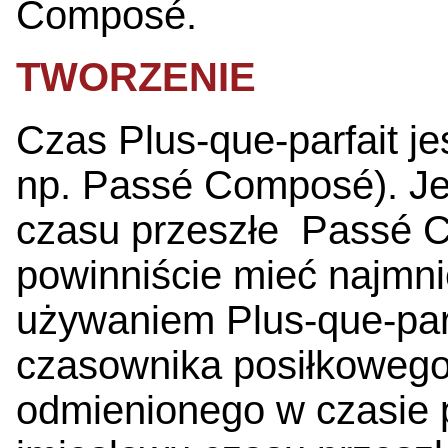
Composé.
TWORZENIE
Czas Plus-que-parfait j
np. Passé Composé). Jeże
czasu przeszłe Passé C
powinniście mieć najmn
używaniem Plus-que-parf
czasownika posiłkoweg
odmienionego w czasie p