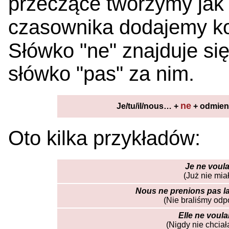
przeczące tworzymy jak
czasownika dodajemy k
Słówko "ne" znajduje si
słówko "pas" za nim.
ne
Je/tu/il/nous… +
+ odmien
Oto kilka przykładów:
Je ne voulai
(Już nie mia
Nous ne prenions pas la
(Nie braliśmy odp
Elle ne voula
(Nigdy nie chcia