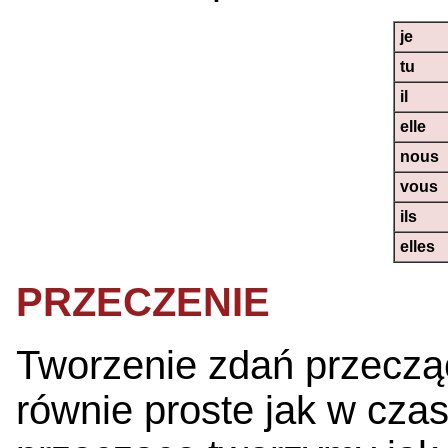
je
tu
il
elle
nous
vous
ils
elles
PRZECZENIE
Tworzenie zdań przecząc
równie proste jak w czas