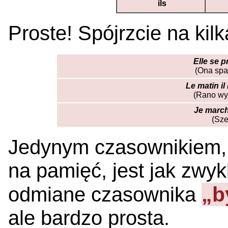
ils
Proste! Spójrzcie na kil
Elle se 
(Ona spa
Le matin il
(Rano wy
Je march
(Sze
Jedynym czasownikiem, 
na pamięć, jest jak zwy
„b
odmiane czasownika
ale bardzo prosta.