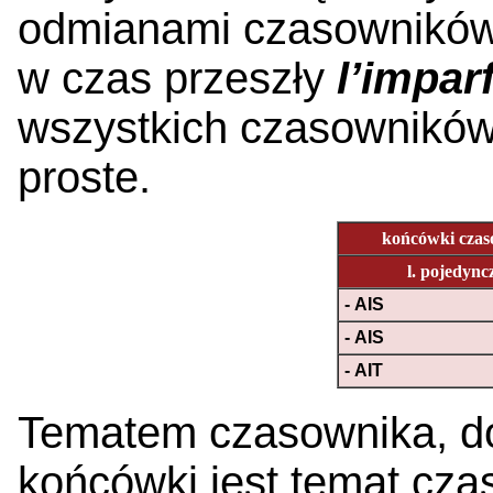
odmianami czasowników 
w czas przeszły
l’imparf
wszystkich czasowników
proste.
końcówki czas
l. pojedync
- AIS
- AIS
- AIT
Tematem czasownika, do
końcówki jest temat cz