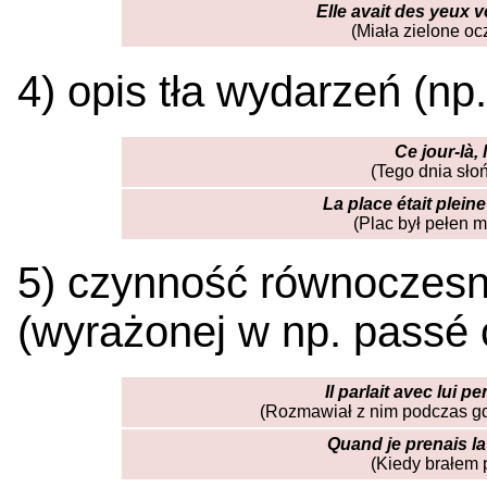
Elle avait des yeux ve
(Miała zielone oc
4) opis tła wydarzeń (n
Ce jour-là, l
(Tego dnia sło
La place était plein
(Plac był pełen m
5) czynność równoczesn
(wyrażonej w np. passé c
Il parlait avec lui p
(Rozmawiał z nim podczas gd
Quand je prenais la
(Kiedy brałem p