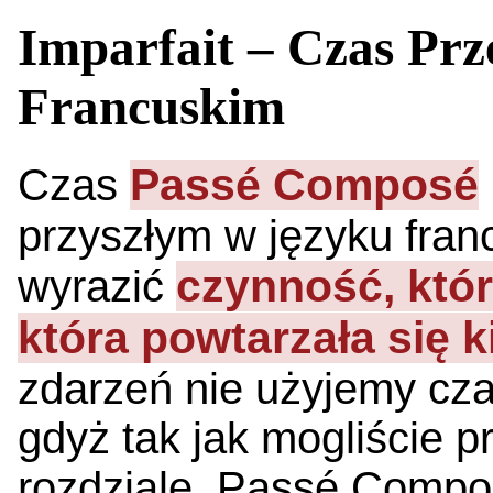
Imparfait – Czas Prz
Francuskim
Passé Composé
Czas
przyszłym w języku fran
czynność, któr
wyrazić
która powtarzała się k
zdarzeń nie użyjemy cz
gdyż tak jak mogliście 
rozdziale, Passé Compos