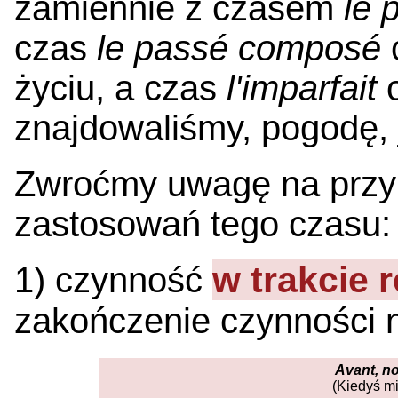
zamiennie z czasem
le 
czas
le passé composé
życiu, a czas
l'imparfait
o
znajdowaliśmy, pogodę, j
Zwroćmy uwagę na przy
zastosowań tego czasu:
w trakcie r
1) czynność
zakończenie czynności n
Avant, no
(Kiedyś m