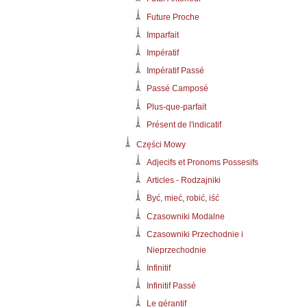
Future Proche
Imparfait
Impératif
Impératif Passé
Passé Camposé
Plus-que-parfait
Présent de l'indicatif
Części Mowy
Adjecifs et Pronoms Possesifs
Articles - Rodzajniki
Być, mieć, robić, iść
Czasowniki Modalne
Czasowniki Przechodnie i
Nieprzechodnie
Infinitif
Infinitif Passé
Le gérantif