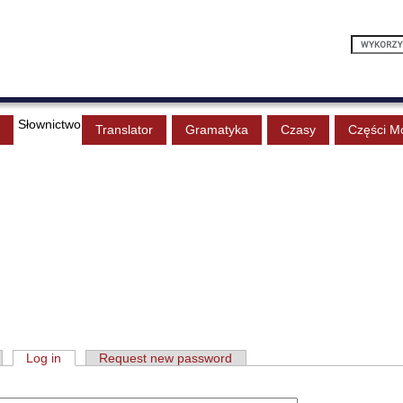
Słownictwo
Translator
Gramatyka
Czasy
Części M
Log in
Request new password