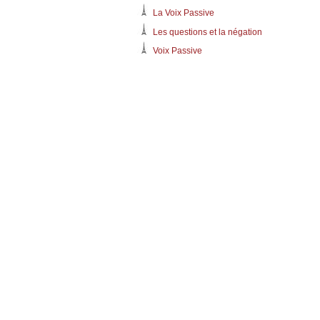
La Voix Passive
Les questions et la négation
Voix Passive