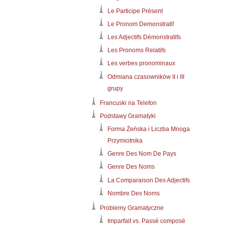
Le Participe Présent
Le Pronom Demonstratif
Les Adjectifs Démonstratifs
Les Pronoms Relatifs
Les verbes pronominaux
Odmiana czasowników II i III
grupy
Francuski na Telefon
Podstawy Gramatyki
Forma Żeńska i Liczba Mnoga
Przymiotnika
Genre Des Nom De Pays
Genre Des Noms
La Comparaison Des Adjectifs
Nombre Des Noms
Problemy Gramatyczne
Imparfait vs. Passé composé