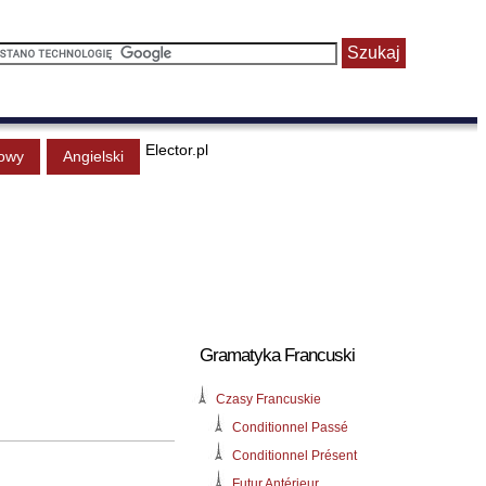
Elector.pl
owy
Angielski
Gramatyka Francuski
Czasy Francuskie
Conditionnel Passé
Conditionnel Présent
Futur Antérieur