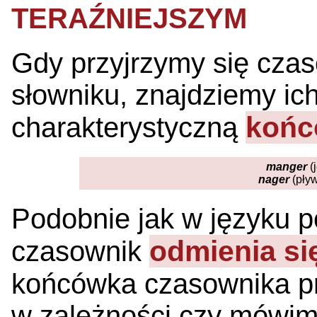
TERAŹNIEJSZYM
Gdy przyjrzymy się cza
słowniku, znajdziemy ic
końc
charakterystyczną
manger
(
nager
(pły
Podobnie jak w języku p
odmienia si
czasownik
końcówka czasownika pr
w zależności czy mówimy o