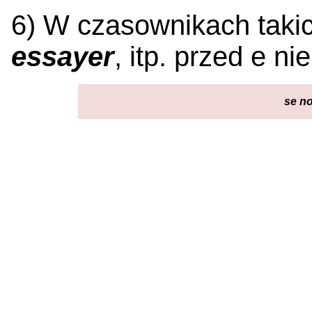
6) W czasownikach taki
essayer
, itp. przed e n
se
no