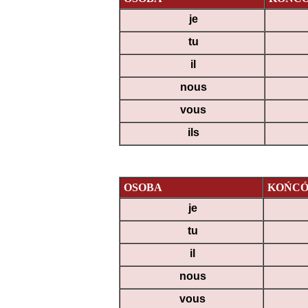
je
tu
il
nous
vous
ils
OSOBA
KOŃC
je
tu
il
nous
vous