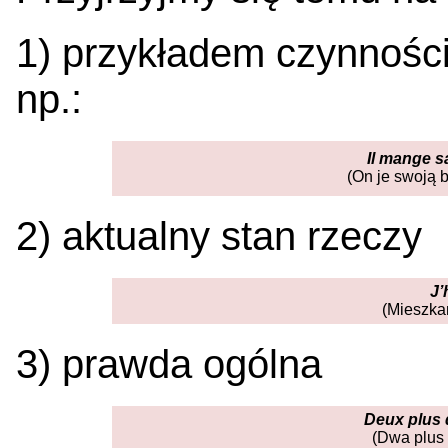
1) przykładem czynnośc
np.:
Il mange 
(On je swoją 
2) aktualny stan rzeczy
J’
(Mieszka
3) prawda ogólna
Deux plus d
(Dwa plus 