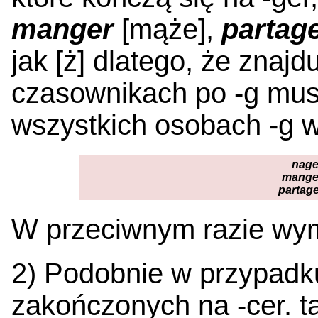
manger
[mąże],
partag
jak [ż] dlatego, że znajd
czasownikach po -g mus
wszystkich osobach -g w
nage
mange
partage
W przeciwnym razie wym
2) Podobnie w przypad
zakończonych na -cer. ta