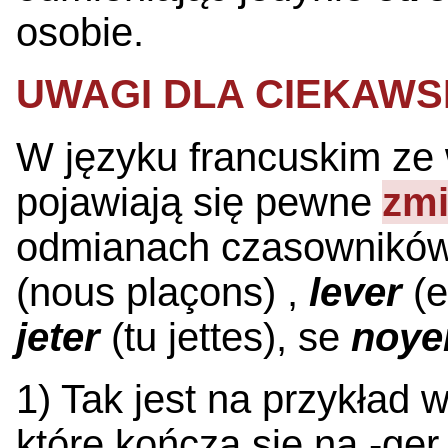
osobie.
UWAGI DLA CIEKAWS
W języku francuskim z
pojawiają się pewne
zmi
odmianach czasowników 
(nous plaçons) ,
lever
(e
jeter
(tu jettes), se
noye
1) Tak jest na przykład
które kończą się na -ger,