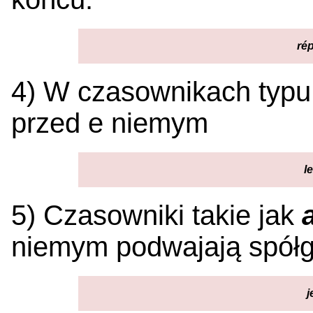
ré
4) W czasownikach typ
przed e niemym
l
5) Czasowniki takie jak
niemym podwajają spółgł
j