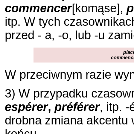
commencer
[komąse],
p
itp. W tych czasownika
przed - a, -o, lub -u zam
plac
commenc
W przeciwnym razie wyma
3) W przypadku czasown
espérer
,
préférer
, itp. 
drobna zmiana akcentu
końcu.