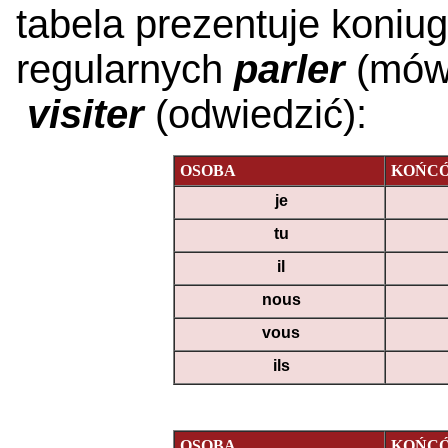
tabela prezentuje koniu
regularnych
parler
(mów
visiter
(odwiedzić):
OSOBA
KOŃC
je
tu
il
nous
vous
ils
OSOBA
KOŃC