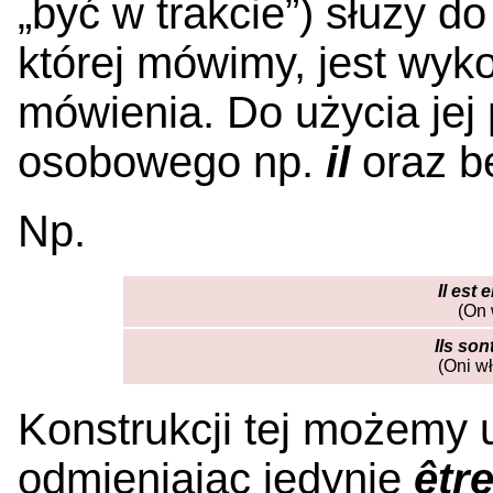
„być w trakcie”) służy d
której mówimy, jest wyk
mówienia. Do użycia jej
osobowego np.
il
oraz be
Np.
Il est 
(On 
Ils son
(Oni w
Konstrukcji tej możemy
odmieniając jedynie
êtr