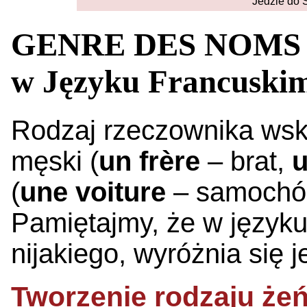
Jedzie do 
GENRE DES NOMS -
w Języku Francuski
Rodzaj rzeczownika wska
męski (
un frère
– brat,
u
(
une voiture
– samochó
Pamiętajmy, że w języku
nijakiego, wyróżnia się j
Tworzenie rodzaju że