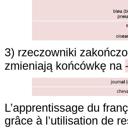
bl
eu
(bł
pn
eu
ois
ea
3) rzeczowniki zakończ
zmieniają końcówkę na
journ
al
(
chev
L’apprentissage du franç
grâce à l’utilisation de