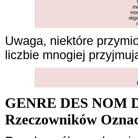
me
mon
régi
Uwaga, niektóre przymio
liczbie mnogiej przyjm
GENRE DES NOM DE
Rzeczowników Oznac