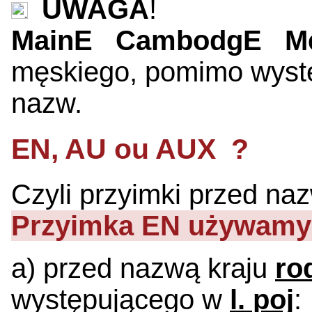
UWAGA
!
MainE CambodgE Me
męskiego, pomimo wyst
nazw.
EN
,
AU
ou
AUX
?
Czyli przyimki przed na
Przyimka
EN
używamy
a) przed nazwą kraju
ro
występującego w
l. poj
: