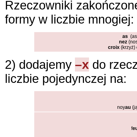
Rzeczowniki zakończon
formy w liczbie mnogiej:
as
(as
nez
(no
croix
(krzyż)
–x
2) dodajemy
do rzec
liczbie pojedynczej na:
noy
au
(j
f
e