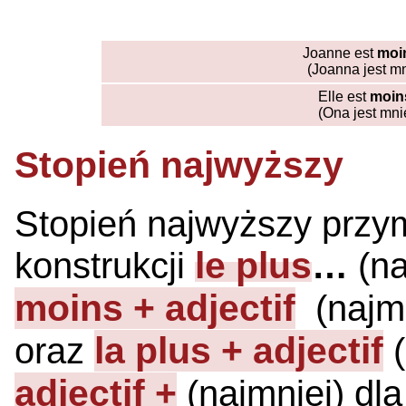
Joanne est
moi
(Joanna jest m
Elle est
moins
(Ona jest mnie
Stopień najwyższy
Stopień najwyższy przy
le plus
konstrukcji
…
(na
moins + adjectif
(najmn
la plus + adjectif
oraz
(
adjectif +
(najmniej) dla