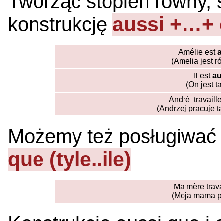
Tworząc stopień równy, 
aussi +…+
konstrukcję
Amélie est
(Amelia jest ró
Il est
au
(On jest t
André travaill
(Andrzej pracuje 
Możemy też posługiwać 
que (tyle..ile)
Ma mère trav
(Moja mama pra