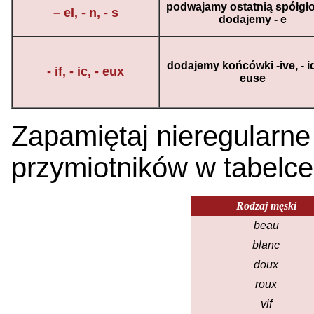
podwajamy ostatnią spółgło
– el, - n, - s
dodajemy - e
dodajemy końcówki -ive, - iq
- if, - ic, - eux
euse
Zapamiętaj nieregularne
przymiotników w tabelce
Rodzaj męski
beau
blanc
doux
roux
vif