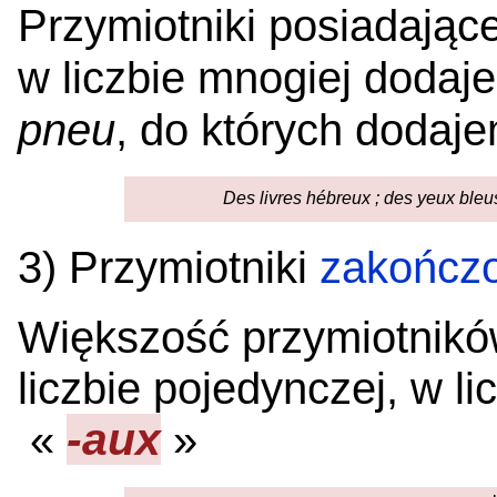
Przymiotniki posiadają
w liczbie mnogiej doda
pneu
, do których doda
Des livres hébreux ; des yeux bleu
3) Przymiotniki
zakończo
Większość przymiotnik
liczbie pojedynczej, w 
-aux
«
»