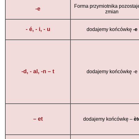
Forma przymiotnika pozostaj
-e
zmian
- é, - i, - u
dodajemy końcówkę
-e
-d, - al, -n – t
dodajemy końcówkę -e
– et
dodajemy końcówkę –
èt