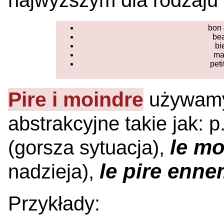
najwyższym dla rodzaju
bon 
bea
bi
mau
peti
Pire i moindre
używamy 
abstrakcyjne takie jak: 
le mo
(gorsza sytuacja),
le pire enne
nadzieja),
Przykłady: