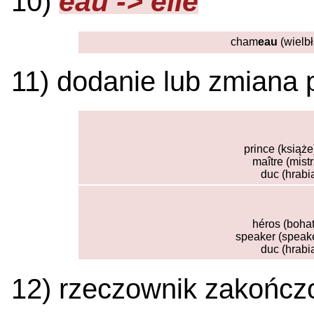
eau -> elle
10)
cham
eau
(wielbł
11) dodanie lub zmiana 
prince (książe)
maître (mistr
duc (hrabi
héros (bohat
speaker (speake
duc (hrabi
12) rzeczownik zakońc