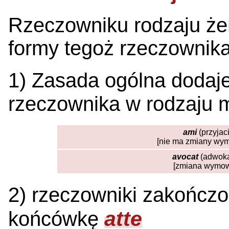
Rzeczowniku rodzaju że
formy tegoż rzeczownik
1) Zasada ogólna
doda
rzeczownika w rodzaju 
ami
(przyjac
[nie ma zmiany wymo
avocat
(adwoka
[zmiana wymowy
2) rzeczowniki zakończ
atte
końcówkę