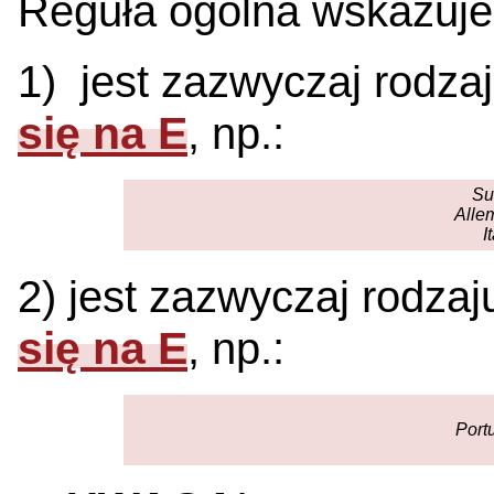
Reguła ogólna wskazuje,
1)
jest zazwyczaj rodza
się na E
,
np.:
Sui
Alle
It
2) jest zazwyczaj rodza
się na E
,
np.:
Port