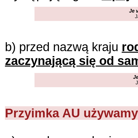
Je 
J
b) przed nazwą kraju
ro
zaczynającą się od sa
Je
J
Przyimka
AU
używamy