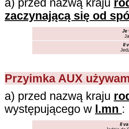
a) przed nazwą kraju
ro
zaczynającą się od spó
Je 
Ja
Il
Jedz
Przyimka
AUX
używam
a) przed nazwą kraju
ro
występującego w
l.mn
:
Il v