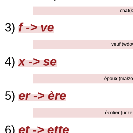
ch
at
(k
f -> ve
3)
veu
f
(wdow
x -> se
4)
épou
x
(małżo
er -> ère
5)
écoli
er
(uczeń
et -> ette
6)