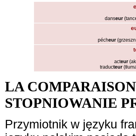
dans
eur
(tanc
e
péch
eur
(grzeszn
t
act
eur
(ak
traduc
teur
(tłuma
LA COMPARAISON 
STOPNIOWANIE P
Przymiotnik w języku fr