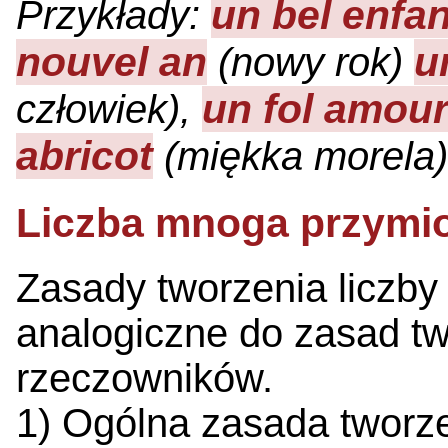
un bel enfan
Przykłady:
nouvel an
u
(nowy rok)
un fol amou
człowiek),
abricot
(miękka morela)
Liczba mnoga przymio
Zasady tworzenia liczby
analogiczne do zasad tw
rzeczowników.
1) Ogólna zasada tworze