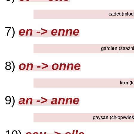
cad
et
(młods
en -> enne
7)
gardi
en
(strażni
on -> onne
8)
li
on
(le
an -> anne
9)
pays
an
(chłop/wieś