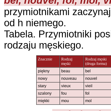
bel, nouvel, fol, mol, vi
przymiotnikami zaczynaj
od h niemego.
Tabela. Przymiotniki po
rodzaju męskiego.
Znacznie
Rodzaj
Rodzaj męski
męski
(druga forma)
piękny
beau
bel
nowy
nouveau
nouvel
stary
vieux
vieil
szalony
fou
fol
miękki
mou
mol